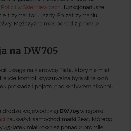
j
Policji w Skierniewicach
, funkcjonariusze
nie trzymał toru jazdy. Po zatrzymaniu
rzeźwy. Mężczyzna miał ponad 2 promile
cja na DW705
ócił uwagę na kierowcę Fiata, który nie miał
rakcie kontroli wyczuwalna była silna woń
atek prowadził pojazd pod wpływem alkoholu.
a drodze wojewódzkiej
DW705
w rejonie
ci
zauważyli samochód marki Seat, którego
cy 45-latek miał również ponad 2 promile