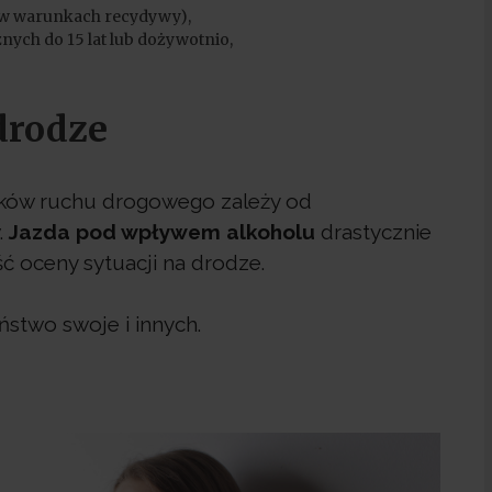
at w warunkach recydywy),
ych do 15 lat lub dożywotnio,
drodze
ików ruchu drogowego zależy od
.
Jazda pod wpływem alkoholu
drastycznie
ść oceny sytuacji na drodze.
stwo swoje i innych.