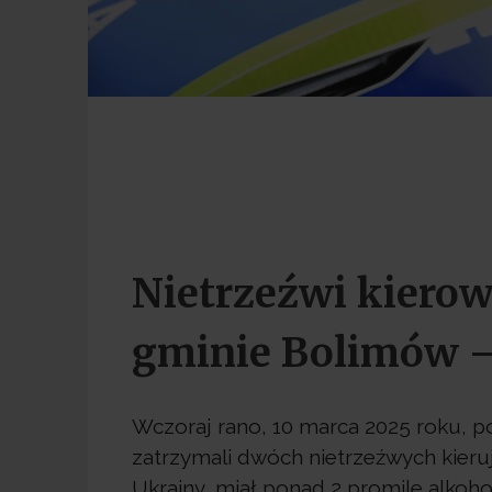
Nietrzeźwi kiero
gminie Bolimów – 
Wczoraj rano, 10 marca 2025 roku, po
zatrzymali dwóch nietrzeźwych kieruj
Ukrainy, miał ponad 2 promile alkoh