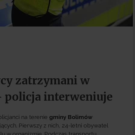
wcy zatrzymani w
policja interweniuje
licjanci na terenie
gminy Bolimów
ących. Pierwszy z nich, 24-letni obywatel
olu w organizmie. Podczas transportu