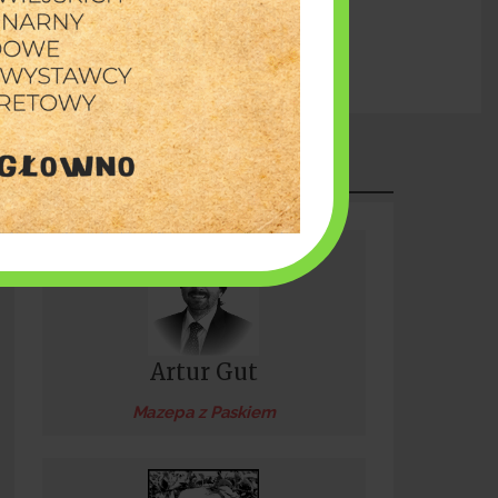
Burmistrz Piotr Irla: Inwestujemy w bezpieczeństwo
PUBLICYSTYKA
Artur Gut
Mazepa z Paskiem