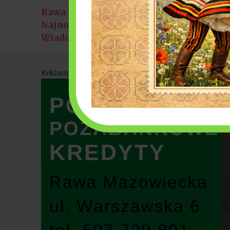
Rawa Mazowiecka
arku miejskim [8 sierpnia]
6 sierpnia 2026
Najnowsze
Bałkańskie rytmy i na
Wiadomości:
Reklama