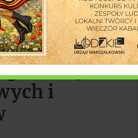
026: Sobota
o lokalnych
rganizacji
wych i
w