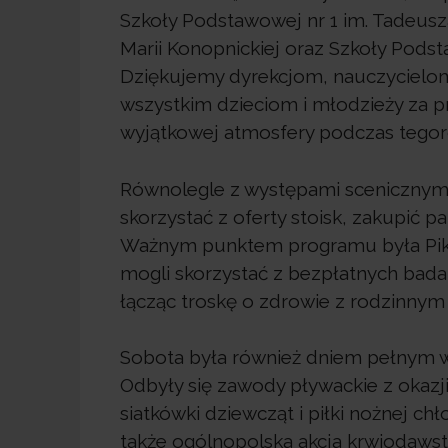
Szkoły Podstawowej nr 1 im. Tadeusza
Marii Konopnickiej oraz Szkoły Pods
Dziękujemy dyrekcjom, nauczyciel
wszystkim dzieciom i młodzieży za 
wyjątkowej atmosfery podczas tegor
Równolegle z występami scenicznymi
skorzystać z oferty stoisk, zakupić 
Ważnym punktem programu była Pikn
mogli skorzystać z bezpłatnych badań
łącząc troskę o zdrowie z rodzinnym
Sobota była również dniem pełnym w
Odbyły się zawody pływackie z okazj
siatkówki dziewcząt i piłki nożnej c
także ogólnopolska akcja krwiodawst