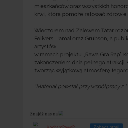
mieszkańców oraz wszystkich honoro
krwi, która pomoże ratować zdrowie 
Wieczorem nad Zalewem Tatar rozbrz
Felivers, Jamal oraz Grubson, a publ
artystów
w ramach projektu „Rawa Gra Rap”. 
zakończeniem dnia pełnego atrakcji,
tworząc wyjątkową atmosferę tegoro
*Materiał powstał przy współpracy 
Znajdź nas na
KochamRawePL
Zobacz profil