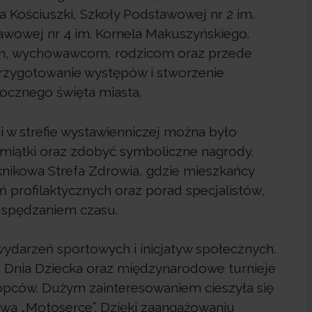
 Kościuszki, Szkoły Podstawowej nr 2 im.
tawowej nr 4 im. Kornela Makuszyńskiego.
om, wychowawcom, rodzicom oraz przede
przygotowanie występów i stworzenie
ocznego święta miasta.
 w strefie wystawienniczej można było
pamiątki oraz zdobyć symboliczne nagrody.
ikowa Strefa Zdrowia, gdzie mieszkańcy
 profilaktycznych oraz porad specjalistów,
 spędzaniem czasu.
ydarzeń sportowych i inicjatyw społecznych.
i Dnia Dziecka oraz międzynarodowe turnieje
hłopców. Dużym zainteresowaniem cieszyła się
wa „Motoserce”. Dzięki zaangażowaniu