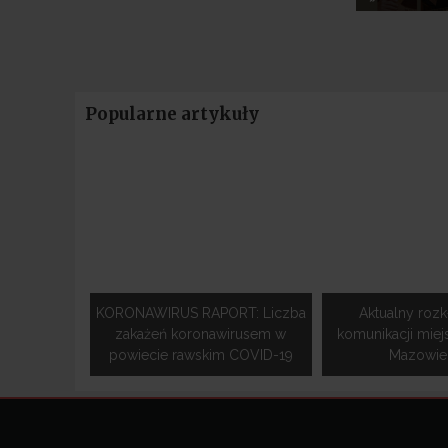
Popularne artykuły
KORONAWIRUS RAPORT: Liczba
Aktualny rozk
zakażeń koronawirusem w
komunikacji miej
powiecie rawskim COVID-19
Mazowiec