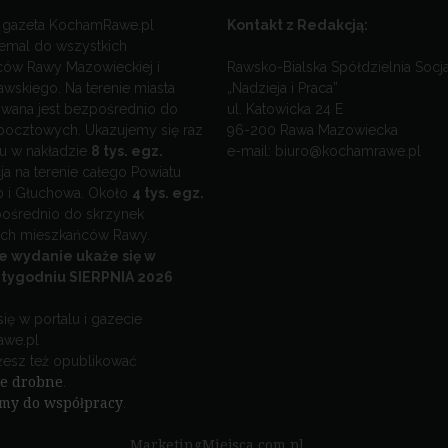
 gazeta KochamRawe.pl
Kontakt z Redakcją:
iemal do wszystkich
ów Rawy Mazowieckiej i
Rawsko-Bialska Spółdzielnia Socj
awskiego. Na terenie miasta
„Nadzieja i Praca”
wana jest bezpośrednio do
ul. Katowicka 24 E
pocztowych. Ukazujemy się raz
96-200 Rawa Mazowiecka
u w nakładzie
8 tys. egz.
e-mail: biuro@kochamrawe.pl
ja na terenie całego Powiatu
 i Głuchowa. Około
4 tys. egz.
zpośrednio do skrzynek
ch mieszkańców Rawy.
ze wydanie ukaże się w
 tygodniu SIERPNIA 2026
ię w portalu i gazecie
we.pl
esz też opublikować
ie drobne
.
my do współpracy
.
MarketingMiejsca.com.pl