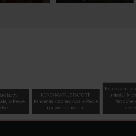
Koronawirus do
ład jazdy
KORONAWIRUS RAPORT:
miasta? Mie
skiej w Rawie
Pandemia koronawirusa w Rawie
Mazowieckie
kiej
i powiecie rawskim
obse