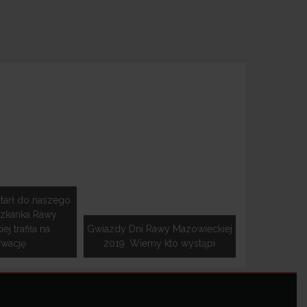
tarł do naszego
szkanka Rawy
j trafiła na
Gwiazdy Dni Rawy Mazowieckiej
rwację
2019. Wiemy kto wystąpi