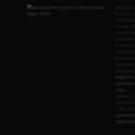
Bezpłatna
dociera n
mieszkańc
Powiatu R
dystrybuo
skrzynek 
w miesiąc
Dystrybuc
Rawskiego
trafia be
pocztowy
Najbliżs
ostatnim
roku.
Reklamuj s
KochamRa
U nas moż
ogłoszen
Zaprasza