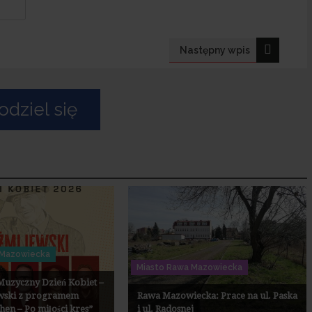
Następny wpis
dziel się
 Mazowiecka
Miasto Rawa Mazowiecka
uzyczny Dzień Kobiet –
wski z programem
Rawa Mazowiecka: Prace na ul. Paska
en – Po miłości kres”
i ul. Radosnej