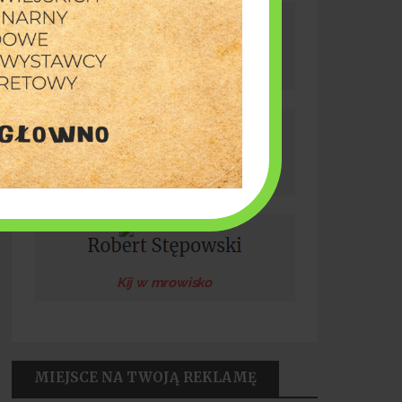
Artur Gut
Mazepa z Paskiem
Wojciech Kubicki
Nie swoim głosem
Kij w mrowisko
MIEJSCE NA TWOJĄ REKLAMĘ