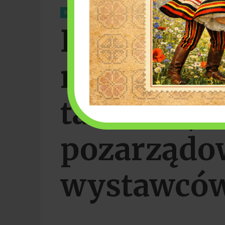
Categories
MIASTO RAWA MAZOWIECKA
Dni Rawy 2
należała d
talentów, o
pozarządo
wystawcó