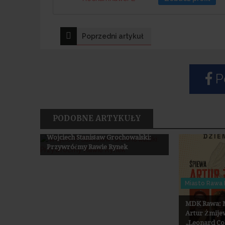
Nawigacja
Poprzedni artykuł
wpisu
Po
PODOBNE ARTYKUŁY
Miasto Rawa Mazowiecka
Wojciech Stanisław Grochowalski:
Przywróćmy Rawie Rynek
Miasto Rawa
MDK Rawa: M
Artur Żmije
„Leonard Coh