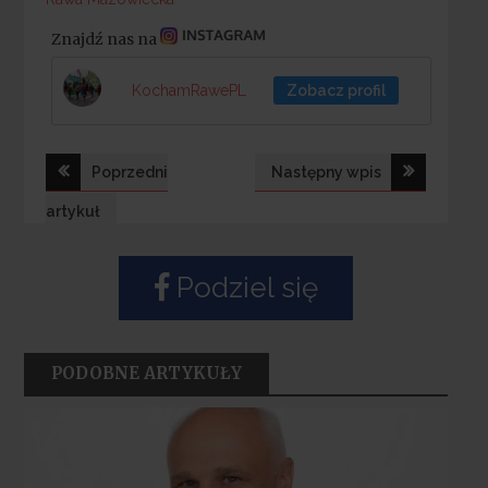
Znajdź nas na
KochamRawePL
Zobacz profil
Nawigacja
Poprzedni
Następny wpis
wpisu
artykuł
Podziel się
PODOBNE ARTYKUŁY