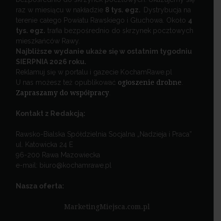
raz w miesiącu w nakładzie
8 tys. egz.
Dystrybucja na
terenie całego Powiatu Rawskiego i Głuchowa. Około
4
tys. egz.
trafia bezpośrednio do skrzynek pocztowych
mieszkańców Rawy.
Najbliższe wydanie ukaże się w ostatnim tygodniu
SIERPNIA 2026 roku.
Reklamuj się w portalu i gazecie KochamRawe.pl
U nas możesz też opublikować
ogłoszenie drobne
.
Zapraszamy do współpracy
.
Kontakt z Redakcją:
Rawsko-Bialska Spółdzielnia Socjalna „Nadzieja i Praca”
ul. Katowicka 24 E
96-200 Rawa Mazowiecka
e-mail: biuro@kochamrawe.pl
Nasza oferta:
MarketingMiejsca.com.pl