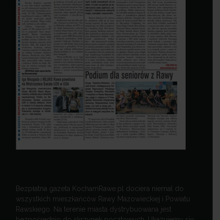
Bezpłatna gazeta KochamRawe.pl dociera niemal do
wszystkich mieszkańców Rawy Mazowieckiej i Powiatu
Rawskiego. Na terenie miasta dystrybuowana jest
bezpośrednio do skrzynek pocztowych. Ukazujemy się