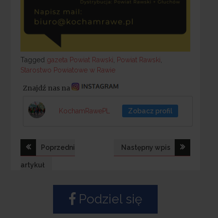
Tagged
Tagged
gazeta Powiat Rawski
,
Powiat Rawski
,
Starostwo Powiatowe w Rawie
Znajdź nas na
KochamRawePL
Zobacz profil
Nawigacja
Poprzedni
Następny wpis
wpisu
artykuł
Podziel się