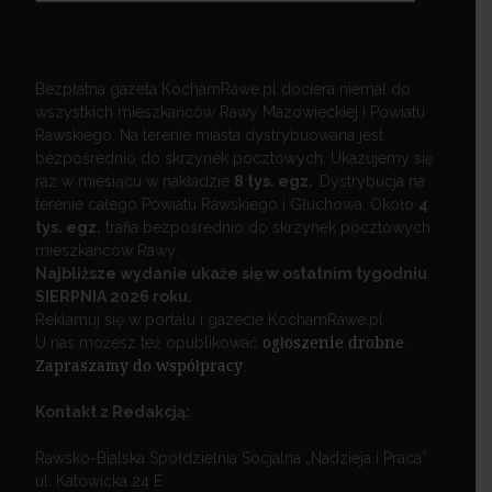
Bezpłatna gazeta KochamRawe.pl dociera niemal do
wszystkich mieszkańców Rawy Mazowieckiej i Powiatu
Rawskiego. Na terenie miasta dystrybuowana jest
bezpośrednio do skrzynek pocztowych. Ukazujemy się
raz w miesiącu w nakładzie
8 tys. egz.
Dystrybucja na
terenie całego Powiatu Rawskiego i Głuchowa. Około
4
tys. egz.
trafia bezpośrednio do skrzynek pocztowych
mieszkańców Rawy.
Najbliższe wydanie ukaże się w ostatnim tygodniu
SIERPNIA 2026 roku.
Reklamuj się w portalu i gazecie KochamRawe.pl
U nas możesz też opublikować
ogłoszenie drobne
.
Zapraszamy do współpracy
.
Kontakt z Redakcją:
Rawsko-Bialska Spółdzielnia Socjalna „Nadzieja i Praca”
ul. Katowicka 24 E