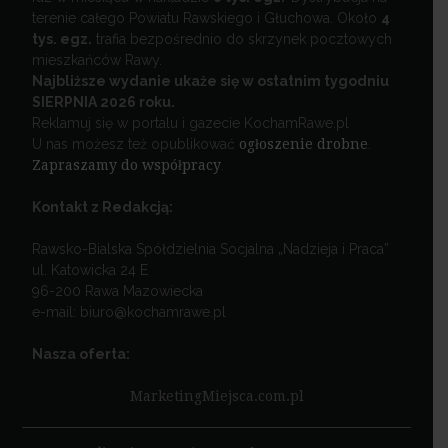
terenie całego Powiatu Rawskiego i Głuchowa. Około
4
tys. egz.
trafia bezpośrednio do skrzynek pocztowych
mieszkańców Rawy.
Najbliższe wydanie ukaże się w ostatnim tygodniu
SIERPNIA 2026 roku.
Reklamuj się w portalu i gazecie KochamRawe.pl
U nas możesz też opublikować
ogłoszenie drobne
.
Zapraszamy do współpracy
.
Kontakt z Redakcją:
Rawsko-Bialska Spółdzielnia Socjalna „Nadzieja i Praca”
ul. Katowicka 24 E
96-200 Rawa Mazowiecka
e-mail: biuro@kochamrawe.pl
Nasza oferta:
MarketingMiejsca.com.pl