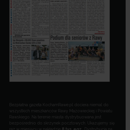
Bezpłatna gazeta KochamRawe.pl dociera niemal do
wszystkich mieszkańców Rawy Mazowieckiej i Powiatu
Rawskiego. Na terenie miasta dystrybuowana jest
bezpośrednio do skrzynek pocztowych. Ukazujemy się
raz w miesiącu w nakładzie
8 tys. egz.
Dystrybucja na