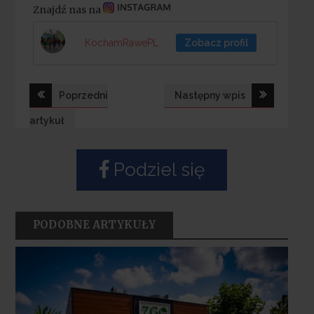
Znajdź nas na
KochamRawePL
Zobacz profil
Nawigacja
Poprzedni
Następny wpis
wpisu
artykuł
Podziel się
PODOBNE ARTYKUŁY