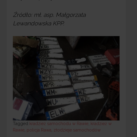
Źródło: mł. asp. Małgorzata
Lewandowska KPP.
Tagged
Tagged
kradzież samochodu w Rawie
,
kradzież w
Rawie
,
policja Rawa
,
złodzieje samochodów