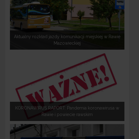
Aktualny rozkład jazdy komunikacji miejskiej w Rawie
Mazowieckiej
KORONAWIRUS RAPORT: Pandemia koronawirusa w
Rawie i powiecie rawskim