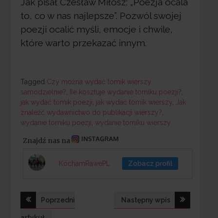
Jak pisał Czesław Miłosz: „Poezja ocala
to, co w nas najlepsze”. Pozwól swojej
poezji ocalić myśli, emocje i chwile,
które warto przekazać innym.
Tagged
Tagged
Czy można wydać tomik wierszy
samodzielnie?
,
Ile kosztuje wydanie tomiku poezji?
,
jak wydać tomik poezji
,
jak wydać tomik wierszy
,
Jak
znaleźć wydawnictwo do publikacji wierszy?
,
wydanie tomiku poezji
,
wydanie tomiku wierszy
Znajdź nas na
KochamRawePL
Zobacz profil
Nawigacja
Poprzedni
Następny wpis
artykuł