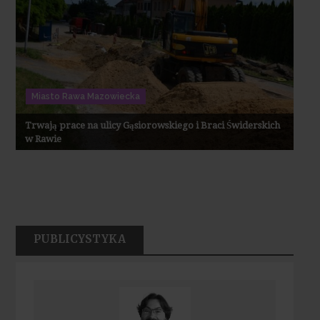
Miasto Rawa Mazowiecka
Trwają prace na ulicy Gąsiorowskiego i Braci Świderskich
w Rawie
PUBLICYSTYKA