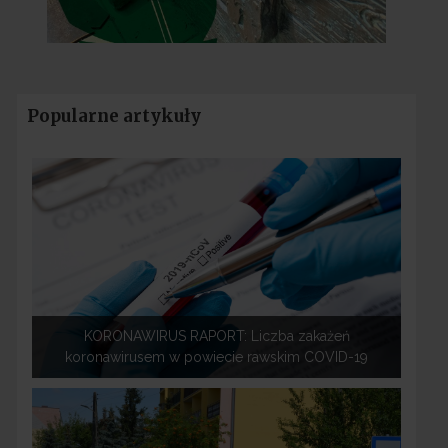
Popularne artykuły
KORONAWIRUS RAPORT: Liczba zakażeń
koronawirusem w powiecie rawskim COVID-19