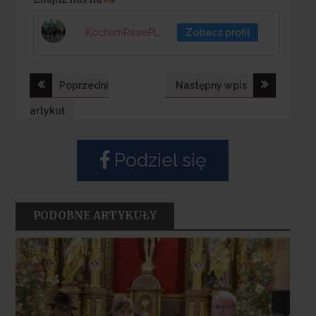
KochamRawePL
Zobacz profil
Nawigacja
Poprzedni
Następny wpis
wpisu
artykuł
Podziel się
PODOBNE ARTYKUŁY