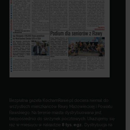
Bezpłatna gazeta KochamRawe.pl dociera niemal do
wszystkich mieszkańców Rawy Mazowieckiej i Powiatu
Rawskiego. Na terenie miasta dystrybuowana jest
bezpośrednio do skrzynek pocztowych. Ukazujemy się
raz w miesiącu w nakładzie
8 tys. egz.
Dystrybucja na