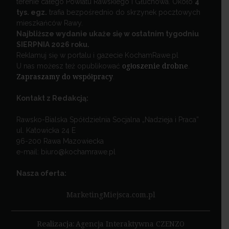
terenie całego Powiatu Rawskiego i Głuchowa. Około
4
tys. egz.
trafia bezpośrednio do skrzynek pocztowych
mieszkańców Rawy.
Najbliższe wydanie ukaże się w ostatnim tygodniu
SIERPNIA 2026 roku.
Reklamuj się w portalu i gazecie KochamRawe.pl
U nas możesz też opublikować
ogłoszenie drobne
.
Zapraszamy do współpracy
.
Kontakt z Redakcją:
Rawsko-Bialska Spółdzielnia Socjalna „Nadzieja i Praca”
ul. Katowicka 24 E
96-200 Rawa Mazowiecka
e-mail: biuro@kochamrawe.pl
Nasza oferta:
MarketingMiejsca.com.pl
Realizacja:
Agencja Interaktywna CZENZO