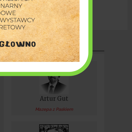
Burmistrz Piotr Irla: Inwestujemy w bezpieczeństwo
PUBLICYSTYKA
Artur Gut
Mazepa z Paskiem