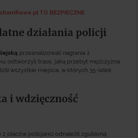
KochamRawe.pl TO BEZPIECZNE
atne działania policji
iejską
przeanalizowali nagrania z
ku odtworzyli trasę, jaką przebył mężczyzna.
li wszystkie miejsca, w których 35-latek
a i wdzięczność
 placów policjanci odnaleźli zgubioną