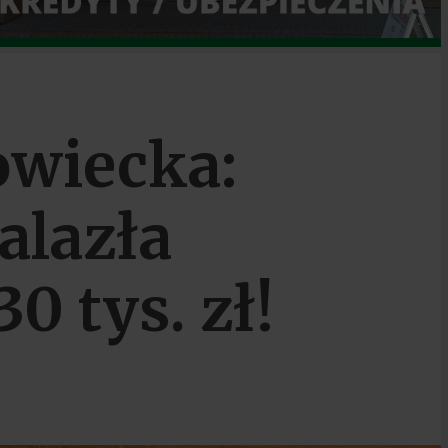
wiecka:
alazła
0 tys. zł!