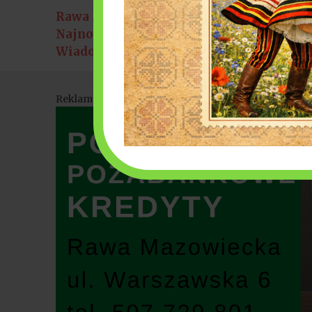
Rawa Mazowiecka
ku miejskim [8 sierpnia]
6 sierpnia 2026
Najnowsze
Bałkańskie rytmy i nauk
Wiadomości:
Reklama