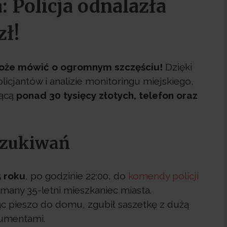
Policja odnalazła
zł!
oże mówić o ogromnym szczęściu!
Dzięki
licjantów i analizie monitoringu miejskiego,
jącą
ponad 30 tysięcy złotych, telefon oraz
szukiwań
 roku
, po godzinie 22:00, do
komendy policji
amany 35-letni mieszkaniec miasta.
c pieszo do domu, zgubił saszetkę z dużą
kumentami.