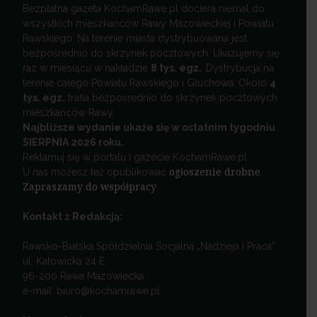
Bezpłatna gazeta KochamRawe.pl dociera niemal do
wszystkich mieszkańców Rawy Mazowieckiej i Powiatu
Rawskiego. Na terenie miasta dystrybuowana jest
bezpośrednio do skrzynek pocztowych. Ukazujemy się
raz w miesiącu w nakładzie
8 tys. egz.
Dystrybucja na
terenie całego Powiatu Rawskiego i Głuchowa. Około
4
tys. egz.
trafia bezpośrednio do skrzynek pocztowych
mieszkańców Rawy.
Najbliższe wydanie ukaże się w ostatnim tygodniu
SIERPNIA 2026 roku.
Reklamuj się w portalu i gazecie KochamRawe.pl
U nas możesz też opublikować
ogłoszenie drobne
.
Zapraszamy do współpracy
.
Kontakt z Redakcją:
Rawsko-Bialska Spółdzielnia Socjalna „Nadzieja i Praca”
ul. Katowicka 24 E
96-200 Rawa Mazowiecka
e-mail: biuro@kochamrawe.pl