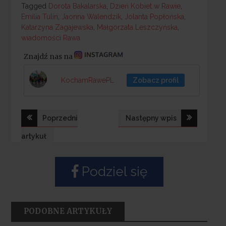
Tagged
Tagged
Dorota Bakalarska
,
Dzień Kobiet w Rawie
,
Emilia Tulin
,
Jaonna Walendzik
,
Jolanta Popłońska
,
Katarzyna Zagajewska
,
Małgorzata Leszczyńska
,
wiadomości Rawa
Znajdź nas na
KochamRawePL
Zobacz profil
Nawigacja
Poprzedni
Następny wpis
wpisu
artykuł
Podziel się
PODOBNE ARTYKUŁY