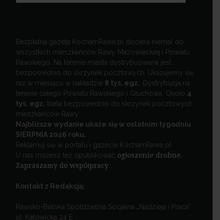
Bezpłatna gazeta KochamRawe.pl dociera niemal do
wszystkich mieszkańców Rawy Mazowieckiej i Powiatu
Rawskiego. Na terenie miasta dystrybuowana jest
bezpośrednio do skrzynek pocztowych. Ukazujemy się
raz w miesiącu w nakładzie
8 tys. egz.
Dystrybucja na
terenie całego Powiatu Rawskiego i Głuchowa. Około
4
tys. egz.
trafia bezpośrednio do skrzynek pocztowych
mieszkańców Rawy.
Najbliższe wydanie ukaże się w ostatnim tygodniu
SIERPNIA 2026 roku.
Reklamuj się w portalu i gazecie KochamRawe.pl
U nas możesz też opublikować
ogłoszenie drobne
.
Zapraszamy do współpracy
.
Kontakt z Redakcją:
Rawsko-Bialska Spółdzielnia Socjalna „Nadzieja i Praca”
ul. Katowicka 24 E