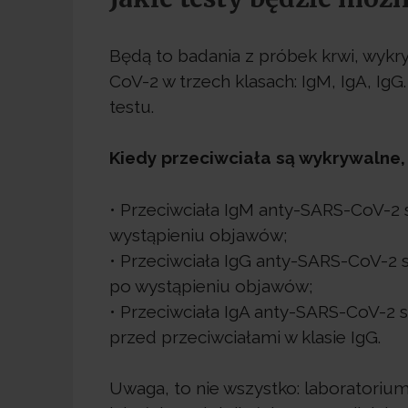
Będą to badania z próbek krwi, wykr
CoV-2 w trzech klasach: IgM, IgA, Ig
testu.
Kiedy przeciwciała są wykrywalne, c
• Przeciwciała IgM anty-SARS-CoV-2 s
wystąpieniu objawów;
• Przeciwciała IgG anty-SARS-CoV-2 st
po wystąpieniu objawów;
• Przeciwciała IgA anty-SARS-CoV-2 st
przed przeciwciałami w klasie IgG.
Uwaga, to nie wszystko: laboratoriu