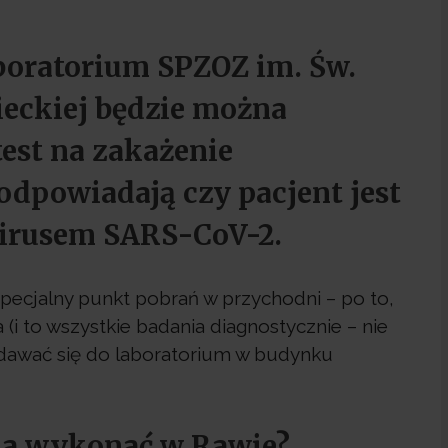
boratorium SPZOZ im. Św.
eckiej będzie można
est na zakażenie
dpowiadają czy pacjent jest
wirusem SARS-CoV-2.
ecjalny punkt pobrań w przychodni – po to,
i to wszystkie badania diagnostycznie – nie
udawać się do laboratorium w budynku
żna wykonać w Rawie?