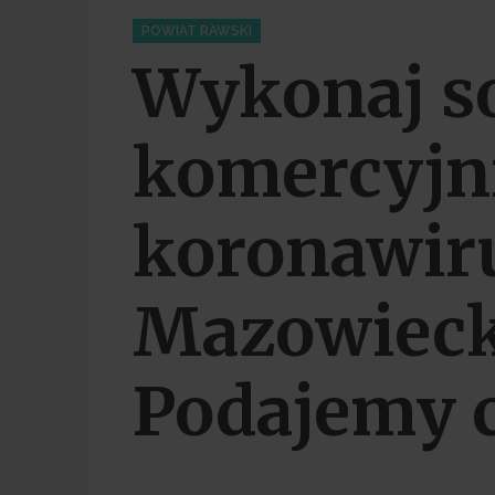
Categories
POWIAT RAWSKI
Wykonaj s
komercyjni
koronawir
Mazowieck
Podajemy 