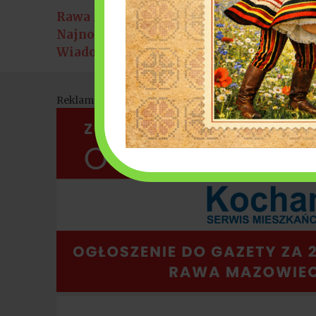
Rawa Mazowiecka
6 sierpnia 2026
Najnowsze
ka tańca na starówce w Rawie Mazowieckiej
Elektryki na 
Wiadomości:
Reklama