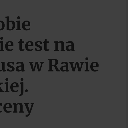
obie
e test na
usa w Rawie
iej.
ceny