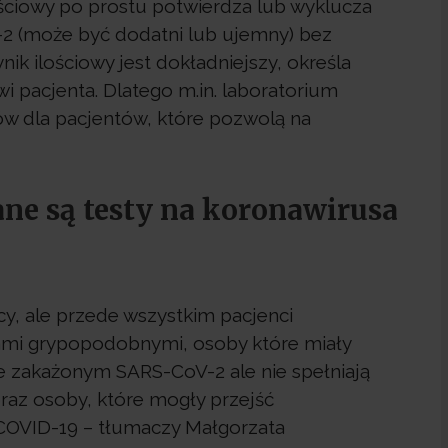
ościowy po prostu potwierdza lub wyklucza
-2 (może być dodatni lub ujemny) bez
ik ilościowy jest dokładniejszy, określa
wi pacjenta. Dlatego m.in. laboratorium
ów dla pacjentów, które pozwolą na
e są testy na koronawirusa
y, ale przede wszystkim pacjenci
wami grypopodobnymi, osoby które miały
e zakażonym SARS-CoV-2 ale nie spełniają
raz osoby, które mogły przejść
OVID-19 – tłumaczy Małgorzata