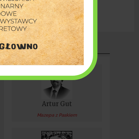
Żywiołowy piknik w parku miejskim [8 sierpnia]
erpnia 2026
PUBLICYSTYKA
Artur Gut
Mazepa z Paskiem