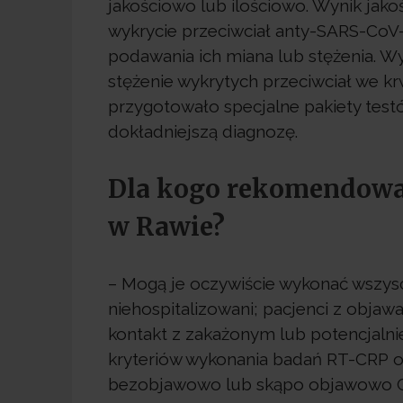
jakościowo lub ilościowo. Wynik jak
wykrycie przeciwciał anty-SARS-CoV
podawania ich miana lub stężenia. Wyn
stężenie wykrytych przeciwciał we kr
przygotowało specjalne pakiety test
dokładniejszą diagnozę.
Dla kogo rekomendowan
w Rawie?
– Mogą je oczywiście wykonać wszysc
niehospitalizowani; pacjenci z obja
kontakt z zakażonym lub potencjalni
kryteriów wykonania badań RT-CRP o
bezobjawowo lub skąpo objawowo C