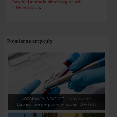
Rawskiej
można kupić w księgarniach
internetowych
.
Popularne artykuły
KORONAWIRUS RAPORT: Liczba zakażeń
koronawirusem w powiecie rawskim COVID-19