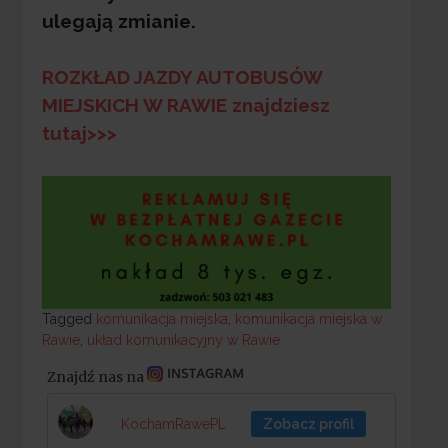
ulegają zmianie.
ROZKŁAD JAZDY AUTOBUSÓW
MIEJSKICH W RAWIE znajdziesz
tutaj>>>
Tagged
Tagged
komunikacja miejska
,
komunikacja miejska w
Rawie
,
układ komunikacyjny w Rawie
Znajdź nas na
KochamRawePL
Zobacz profil