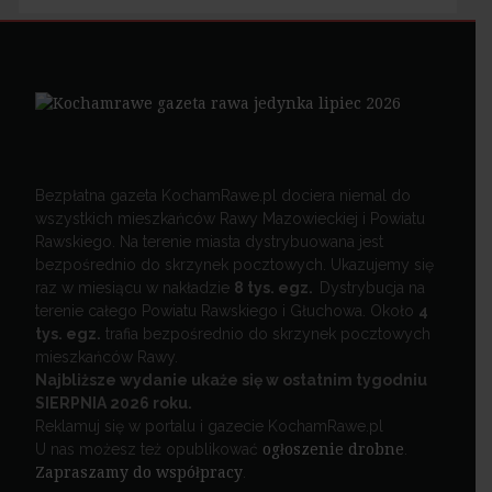
Bezpłatna gazeta KochamRawe.pl dociera niemal do
wszystkich mieszkańców Rawy Mazowieckiej i Powiatu
Rawskiego. Na terenie miasta dystrybuowana jest
bezpośrednio do skrzynek pocztowych. Ukazujemy się
raz w miesiącu w nakładzie
8 tys. egz.
Dystrybucja na
terenie całego Powiatu Rawskiego i Głuchowa. Około
4
tys. egz.
trafia bezpośrednio do skrzynek pocztowych
mieszkańców Rawy.
Najbliższe wydanie ukaże się w ostatnim tygodniu
SIERPNIA 2026 roku.
Reklamuj się w portalu i gazecie KochamRawe.pl
U nas możesz też opublikować
ogłoszenie drobne
.
Zapraszamy do współpracy
.