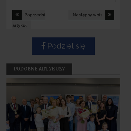
Nawigacja
Poprzedni
Następny wpis
wpisu
artykuł
Podziel się
PODOBNE ARTYKUŁY