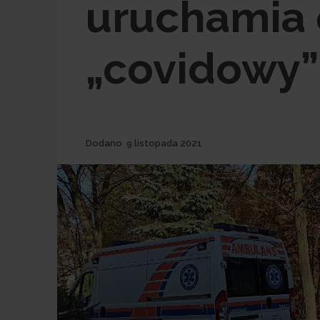
uruchamia 
„covidowy”
Dodane
Dodano
9 listopada 2021