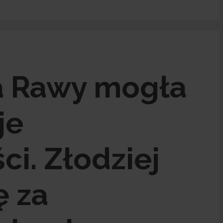
a Rawy mogła
je
i. Złodziej
ę za