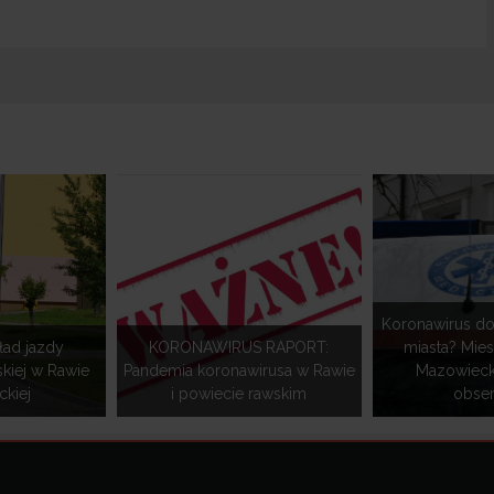
Koronawirus do
ład jazdy
KORONAWIRUS RAPORT:
miasta? Mie
skiej w Rawie
Pandemia koronawirusa w Rawie
Mazowieckie
kiej
i powiecie rawskim
obse