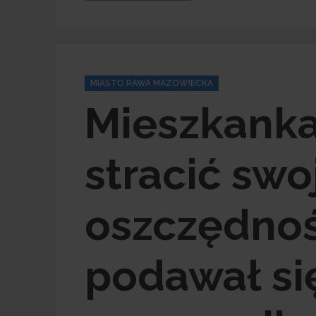
Categories
MIASTO RAWA MAZOWIECKA
Mieszkank
stracić swo
oszczędnośc
podawał si