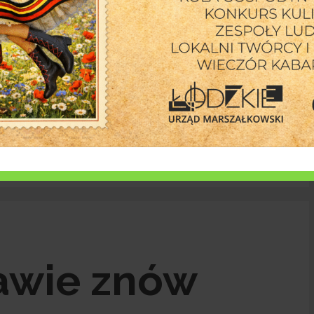
6 sierpni
 i nauka tańca na starówce w Rawie Mazowieckiej
Rawie znów