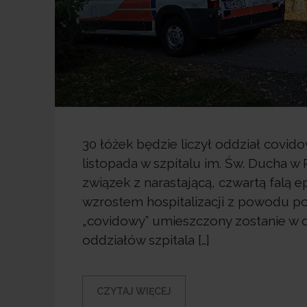
30 łóżek będzie liczył oddział covid
listopada w szpitalu im. Św. Ducha w
związek z narastającą, czwartą falą
wzrostem hospitalizacji z powodu po
„covidowy” umieszczony zostanie w 
oddziałów szpitala […]
CZYTAJ WIĘCEJ