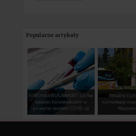
Popularne artykuły
KORONAWIRUS RAPORT: Liczba
Aktualny rozk
zakażeń koronawirusem w
komunikacji miej
powiecie rawskim COVID-19
Mazowiec