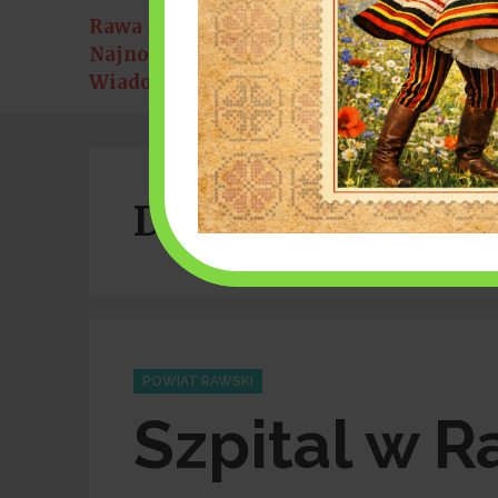
Rawa Mazowiecka
k w parku miejskim [8 sierpnia]
6 sierpnia 2026
Najnowsze
Bałkańskie rytmy
Wiadomości:
Dzień:
2021-11-09
Categories
POWIAT RAWSKI
Szpital w 