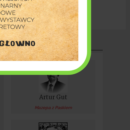
Burmistrz Piotr Irla: Inwestujemy w bezpieczeństwo
a 2026
PUBLICYSTYKA
Artur Gut
Mazepa z Paskiem