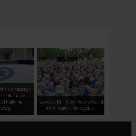
tarł do naszego
szkanka Rawy
j trafiła na
Gwiazdy Dni Rawy Mazowieckiej
rwację
2019. Wiemy kto wystąpi