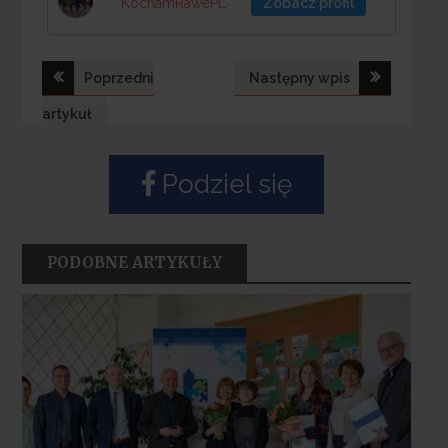
KochamRawePL
Zobacz profil
Nawigacja
Poprzedni
Następny wpis
wpisu
artykuł
Podziel się
PODOBNE ARTYKUŁY