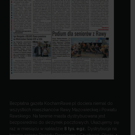
Bezpłatna gazeta KochamRawe.pl dociera niemal do
wszystkich mieszkańców Rawy Mazowieckiej i Powiatu
Rawskiego. Na terenie miasta dystrybuowana jest
bezpośrednio do skrzynek pocztowych. Ukazujemy się
raz w miesiącu w nakładzie
8 tys. egz.
Dystrybucja na