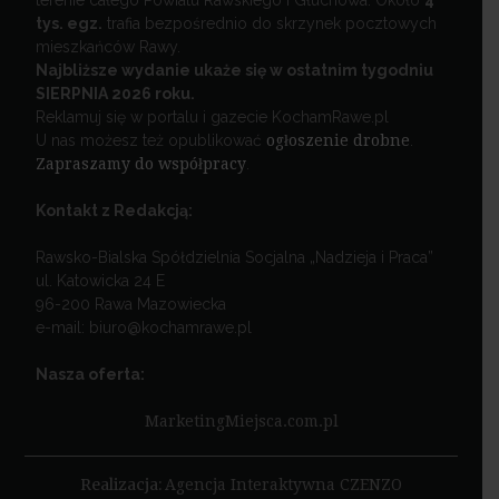
terenie całego Powiatu Rawskiego i Głuchowa. Około
4
tys. egz.
trafia bezpośrednio do skrzynek pocztowych
mieszkańców Rawy.
Najbliższe wydanie ukaże się w ostatnim tygodniu
SIERPNIA 2026 roku.
Reklamuj się w portalu i gazecie KochamRawe.pl
U nas możesz też opublikować
ogłoszenie drobne
.
Zapraszamy do współpracy
.
Kontakt z Redakcją:
Rawsko-Bialska Spółdzielnia Socjalna „Nadzieja i Praca”
ul. Katowicka 24 E
96-200 Rawa Mazowiecka
e-mail: biuro@kochamrawe.pl
Nasza oferta:
MarketingMiejsca.com.pl
Realizacja:
Agencja Interaktywna CZENZO