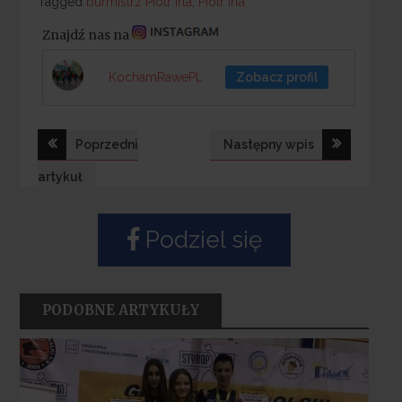
Tagged
Tagged
burmistrz Piotr Irla
,
Piotr Irla
Znajdź nas na
KochamRawePL
Zobacz profil
Nawigacja
Poprzedni
Następny wpis
wpisu
artykuł
Podziel się
PODOBNE ARTYKUŁY