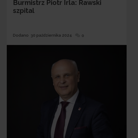
Burmistrz Piotr Irla: Rawski
szpital
Dodane
Dodano
30 października 2024
0