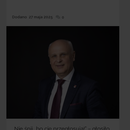
Dodane
Dodano
27 maja 2025
0
„Nie śpij, bo cię przegłosują!” – głosiło