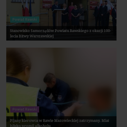
Powiat Rawski
Stanowisko Samorządów Powiatu Rawskiego z okazji 100-
lecia Bitwy Warszawskiej
Powiat Rawski
Pijany kierowca w Rawie Mazowieckiej zatrzymany. Miał
blisko promil alkoholu