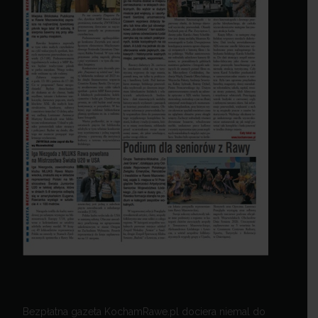
Bezpłatna gazeta KochamRawe.pl dociera niemal do