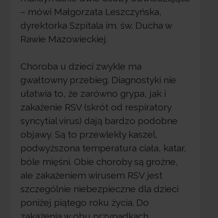
– mówi Małgorzata Leszczyńska,
dyrektorka Szpitala im. św. Ducha w
Rawie Mazowieckiej.
Choroba u dzieci zwykle ma
gwałtowny przebieg. Diagnostyki nie
ułatwia to, że zarówno grypa, jak i
zakażenie RSV (skrót od respiratory
syncytial virus) dają bardzo podobne
objawy. Są to przewlekły kaszel,
podwyższona temperatura ciała, katar,
bóle mięśni. Obie choroby są groźne,
ale zakażeniem wirusem RSV jest
szczególnie niebezpieczne dla dzieci
poniżej piątego roku życia. Do
zakażenia w obu przypadkach