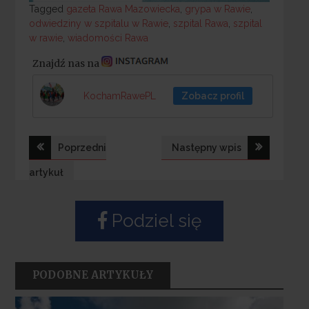
Tagged
Tagged
gazeta Rawa Mazowiecka
,
grypa w Rawie
,
odwiedziny w szpitalu w Rawie
,
szpital Rawa
,
szpital
w rawie
,
wiadomości Rawa
Znajdź nas na
KochamRawePL
Zobacz profil
Nawigacja
Poprzedni
Następny wpis
wpisu
artykuł
Podziel się
PODOBNE ARTYKUŁY