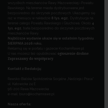
wszystkich mieszkańców Rawy Mazowieckiej i Powiatu
Rawskiego. Na terenie miasta dystrybuowana jest
bezpośrednio do skrzynek pocztowych. Ukazujemy się
raz w miesiącu w nakładzie
8 tys. egz.
Dystrybucja na
terenie całego Powiatu Rawskiego i Głuchowa. Około
4
tys. egz.
trafia bezpośrednio do skrzynek pocztowych
mieszkańców Rawy.
Najbliższe wydanie ukaże się w ostatnim tygodniu
SIERPNIA 2026 roku.
Reklamuj się w portalu i gazecie KochamRawe.pl
U nas możesz też opublikować
ogłoszenie drobne
.
Zapraszamy do współpracy
.
Kontakt z Redakcją:
Rawsko-Bialska Spółdzielnia Socjalna „Nadzieja i Praca”
ul. Katowicka 24 E
96-200 Rawa Mazowiecka
e-mail: biuro@kochamrawe.pl
Nasza oferta: