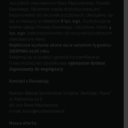
wszystkich mieszkańców Rawy Mazowieckiej i Powiatu
Rawskiego. Na terenie miasta dystrybuowana jest
bezpośrednio do skrzynek pocztowych. Ukazujemy się
raz w miesiącu w nakładzie
8 tys. egz.
Dystrybucja na
terenie całego Powiatu Rawskiego i Głuchowa. Około
4
tys. egz.
trafia bezpośrednio do skrzynek pocztowych
mieszkańców Rawy.
Najbliższe wydanie ukaże się w ostatnim tygodniu
SIERPNIA 2026 roku.
Reklamuj się w portalu i gazecie KochamRawe.pl
U nas możesz też opublikować
ogłoszenie drobne
.
Zapraszamy do współpracy
.
Kontakt z Redakcją:
Rawsko-Bialska Spółdzielnia Socjalna „Nadzieja i Praca”
ul. Katowicka 24 E
96-200 Rawa Mazowiecka
e-mail: biuro@kochamrawe.pl
Nasza oferta: