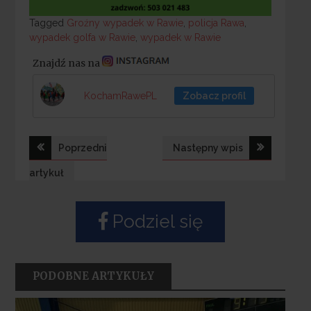
Tagged
Tagged
Groźny wypadek w Rawie
,
policja Rawa
,
wypadek golfa w Rawie
,
wypadek w Rawie
Znajdź nas na
KochamRawePL
Zobacz profil
Nawigacja
Poprzedni
Następny wpis
wpisu
artykuł
Podziel się
PODOBNE ARTYKUŁY