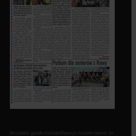
Bezpłatna gazeta KochamRawe.pl dociera niemal do