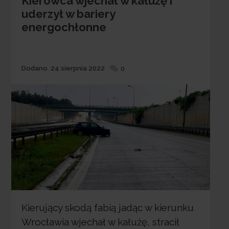
Kierowca wjechał w kałużę i
uderzył w bariery
energochłonne
Dodane
Dodano
24 sierpnia 2022
0
Kierujący skodą fabią jadąc w kierunku
Wrocławia wjechał w kałużę, stracił