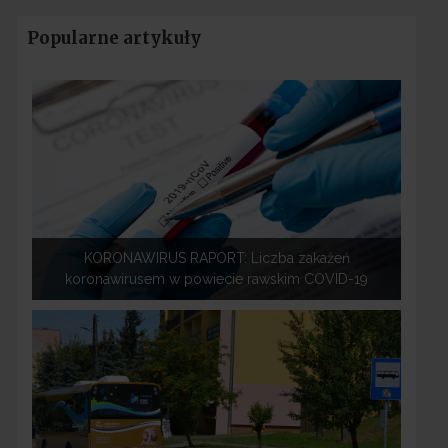
Popularne artykuły
KORONAWIRUS RAPORT: Liczba zakażeń
koronawirusem w powiecie rawskim COVID-19