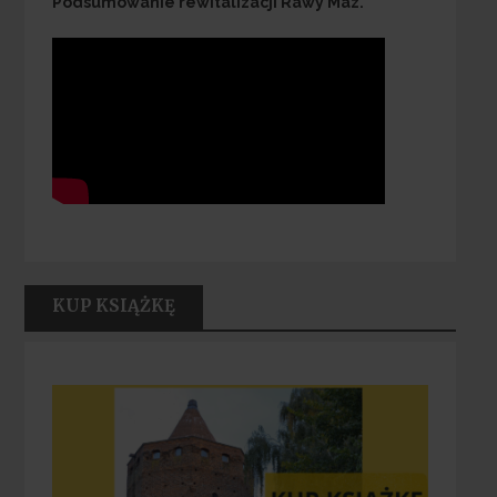
Podsumowanie rewitalizacji Rawy Maz.
KUP KSIĄŻKĘ