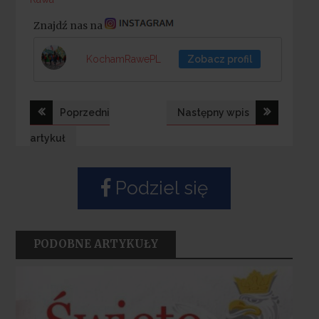
Znajdź nas na
KochamRawePL
Zobacz profil
Nawigacja
Poprzedni
Następny wpis
wpisu
artykuł
Podziel się
PODOBNE ARTYKUŁY