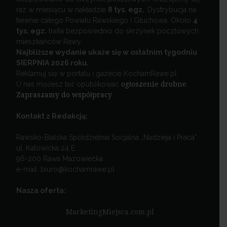
raz w miesiącu w nakładzie
8 tys. egz.
Dystrybucja na
terenie całego Powiatu Rawskiego i Głuchowa. Około
4
tys. egz.
trafia bezpośrednio do skrzynek pocztowych
mieszkańców Rawy.
Najbliższe wydanie ukaże się w ostatnim tygodniu
SIERPNIA 2026 roku.
Reklamuj się w portalu i gazecie KochamRawe.pl
U nas możesz też opublikować
ogłoszenie drobne
.
Zapraszamy do współpracy
.
Kontakt z Redakcją:
Rawsko-Bialska Spółdzielnia Socjalna „Nadzieja i Praca”
ul. Katowicka 24 E
96-200 Rawa Mazowiecka
e-mail: biuro@kochamrawe.pl
Nasza oferta:
MarketingMiejsca.com.pl