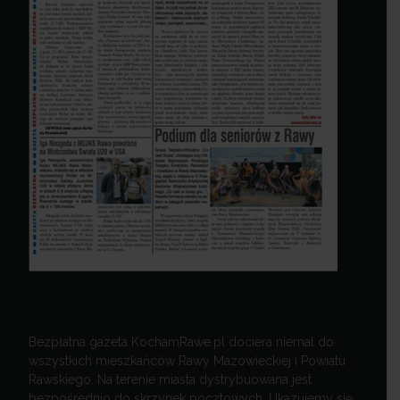
Bezpłatna gazeta KochamRawe.pl dociera niemal do
wszystkich mieszkańców Rawy Mazowieckiej i Powiatu
Rawskiego. Na terenie miasta dystrybuowana jest
bezpośrednio do skrzynek pocztowych. Ukazujemy się