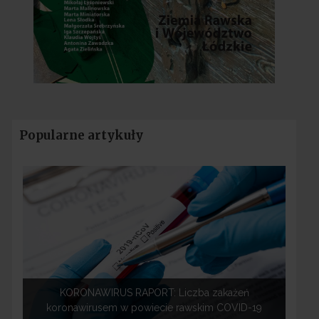
Popularne artykuły
KORONAWIRUS RAPORT: Liczba zakażeń
koronawirusem w powiecie rawskim COVID-19