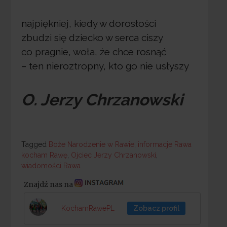
najpiękniej, kiedy w dorosłości
zbudzi się dziecko w serca ciszy
co pragnie, woła, że chce rosnąć
– ten nieroztropny, kto go nie usłyszy
O. Jerzy Chrzanowski
Tagged
Tagged
Boże Narodzenie w Rawie
,
informacje Rawa
kocham Rawę
,
Ojciec Jerzy Chrzanowski
,
wiadomości Rawa
Znajdź nas na
KochamRawePL
Zobacz profil