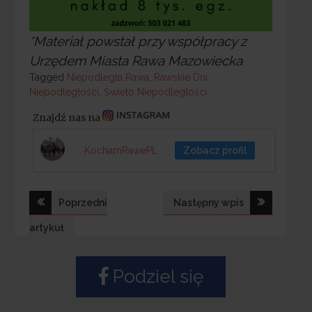
*Materiał powstał przy współpracy z
Urzędem Miasta Rawa Mazowiecka
Tagged
Tagged
Niepodległa Rawa
,
Rawskie Dni
Niepodległości
,
Święto Niepodległości
Znajdź nas na
KochamRawePL
Zobacz profil
Nawigacja
Poprzedni
Następny wpis
wpisu
artykuł
Podziel się