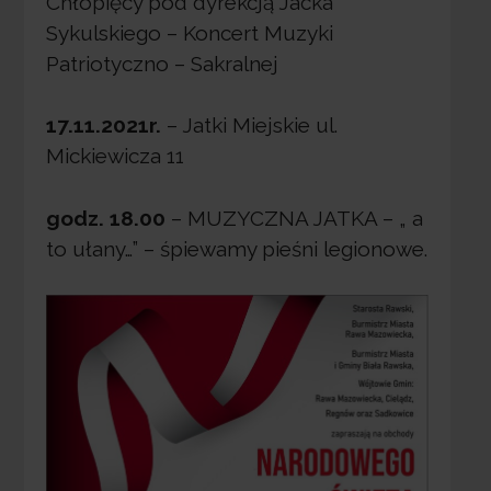
Chłopięcy pod dyrekcją Jacka
Sykulskiego – Koncert Muzyki
Patriotyczno – Sakralnej
17.11.2021r.
– Jatki Miejskie ul.
Mickiewicza 11
godz. 18.00
– MUZYCZNA JATKA – „ a
to ułany…” – śpiewamy pieśni legionowe.