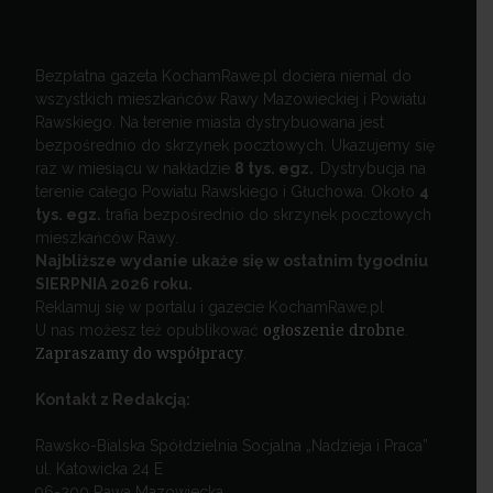
Bezpłatna gazeta KochamRawe.pl dociera niemal do
wszystkich mieszkańców Rawy Mazowieckiej i Powiatu
Rawskiego. Na terenie miasta dystrybuowana jest
bezpośrednio do skrzynek pocztowych. Ukazujemy się
raz w miesiącu w nakładzie
8 tys. egz.
Dystrybucja na
terenie całego Powiatu Rawskiego i Głuchowa. Około
4
tys. egz.
trafia bezpośrednio do skrzynek pocztowych
mieszkańców Rawy.
Najbliższe wydanie ukaże się w ostatnim tygodniu
SIERPNIA 2026 roku.
Reklamuj się w portalu i gazecie KochamRawe.pl
U nas możesz też opublikować
ogłoszenie drobne
.
Zapraszamy do współpracy
.
Kontakt z Redakcją:
Rawsko-Bialska Spółdzielnia Socjalna „Nadzieja i Praca”
ul. Katowicka 24 E
96-200 Rawa Mazowiecka