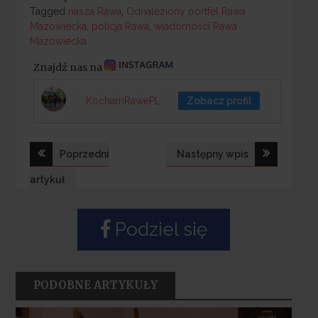
Tagged
Tagged
nasza Rawa
,
Odnaleziony portfel Rawa
Mazowiecka
,
policja Rawa
,
wiadomości Rawa
Mazowiecka
Znajdź nas na
KochamRawePL
Zobacz profil
Nawigacja
Poprzedni
Następny wpis
wpisu
artykuł
Podziel się
PODOBNE ARTYKUŁY