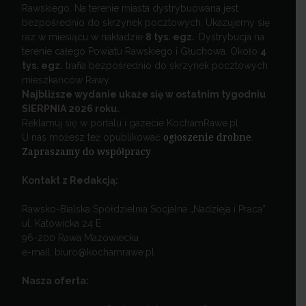
Rawskiego. Na terenie miasta dystrybuowana jest
bezpośrednio do skrzynek pocztowych. Ukazujemy się
raz w miesiącu w nakładzie
8 tys. egz.
Dystrybucja na
terenie całego Powiatu Rawskiego i Głuchowa. Około
4
tys. egz.
trafia bezpośrednio do skrzynek pocztowych
mieszkańców Rawy.
Najbliższe wydanie ukaże się w ostatnim tygodniu
SIERPNIA 2026 roku.
Reklamuj się w portalu i gazecie KochamRawe.pl
U nas możesz też opublikować
ogłoszenie drobne
.
Zapraszamy do współpracy
.
Kontakt z Redakcją:
Rawsko-Bialska Spółdzielnia Socjalna „Nadzieja i Praca”
ul. Katowicka 24 E
96-200 Rawa Mazowiecka
e-mail: biuro@kochamrawe.pl
Nasza oferta: