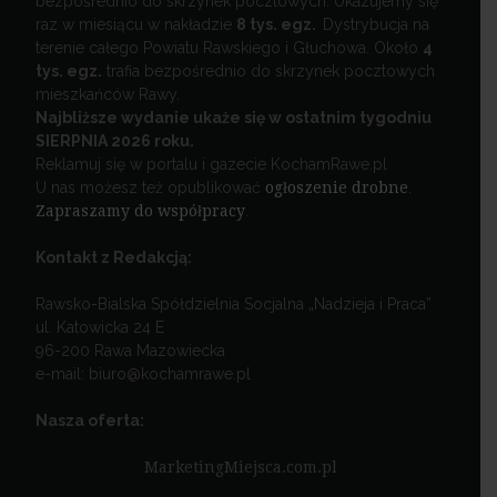
bezpośrednio do skrzynek pocztowych. Ukazujemy się
raz w miesiącu w nakładzie
8 tys. egz.
Dystrybucja na
terenie całego Powiatu Rawskiego i Głuchowa. Około
4
tys. egz.
trafia bezpośrednio do skrzynek pocztowych
mieszkańców Rawy.
Najbliższe wydanie ukaże się w ostatnim tygodniu
SIERPNIA 2026 roku.
Reklamuj się w portalu i gazecie KochamRawe.pl
U nas możesz też opublikować
ogłoszenie drobne
.
Zapraszamy do współpracy
.
Kontakt z Redakcją:
Rawsko-Bialska Spółdzielnia Socjalna „Nadzieja i Praca”
ul. Katowicka 24 E
96-200 Rawa Mazowiecka
e-mail: biuro@kochamrawe.pl
Nasza oferta:
MarketingMiejsca.com.pl