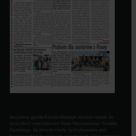
Bezpłatna gazeta KochamRawe.pl dociera niemal do
wszystkich mieszkańców Rawy Mazowieckiej i Powiatu
Rawskiego. Na terenie miasta dystrybuowana jest