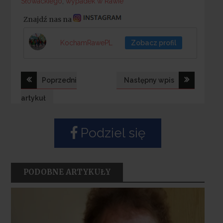
Słowackiego
,
wypadek w Rawie
Znajdź nas na
KochamRawePL
Zobacz profil
Nawigacja
Poprzedni
Następny wpis
wpisu
artykuł
Podziel się
PODOBNE ARTYKUŁY