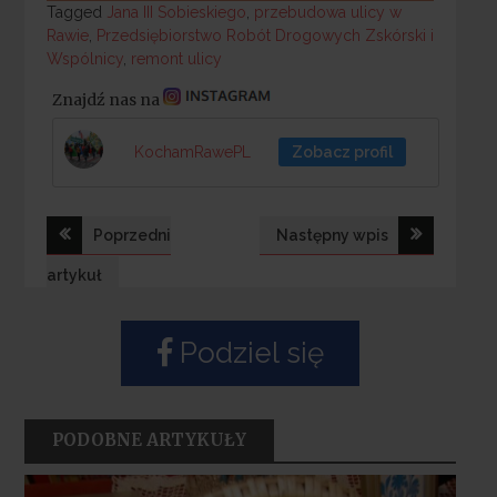
Tagged
Tagged
Jana III Sobieskiego
,
przebudowa ulicy w
Rawie
,
Przedsiębiorstwo Robót Drogowych Zskórski i
Wspólnicy
,
remont ulicy
Znajdź nas na
KochamRawePL
Zobacz profil
Nawigacja
Poprzedni
Następny wpis
wpisu
artykuł
Podziel się
PODOBNE ARTYKUŁY