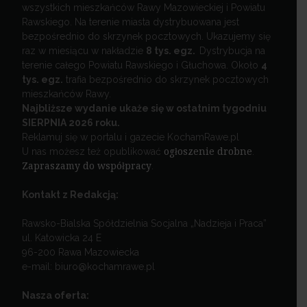
wszystkich mieszkańców Rawy Mazowieckiej i Powiatu
Rawskiego. Na terenie miasta dystrybuowana jest
bezpośrednio do skrzynek pocztowych. Ukazujemy się
raz w miesiącu w nakładzie
8 tys. egz.
Dystrybucja na
terenie całego Powiatu Rawskiego i Głuchowa. Około
4
tys. egz.
trafia bezpośrednio do skrzynek pocztowych
mieszkańców Rawy.
Najbliższe wydanie ukaże się w ostatnim tygodniu
SIERPNIA 2026 roku.
Reklamuj się w portalu i gazecie KochamRawe.pl
U nas możesz też opublikować
ogłoszenie drobne
.
Zapraszamy do współpracy
.
Kontakt z Redakcją:
Rawsko-Bialska Spółdzielnia Socjalna „Nadzieja i Praca”
ul. Katowicka 24 E
96-200 Rawa Mazowiecka
e-mail: biuro@kochamrawe.pl
Nasza oferta: