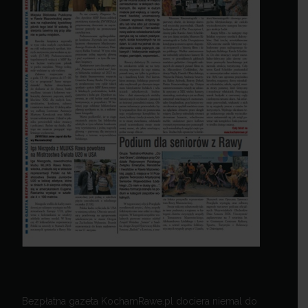
Bezpłatna gazeta KochamRawe.pl dociera niemal do