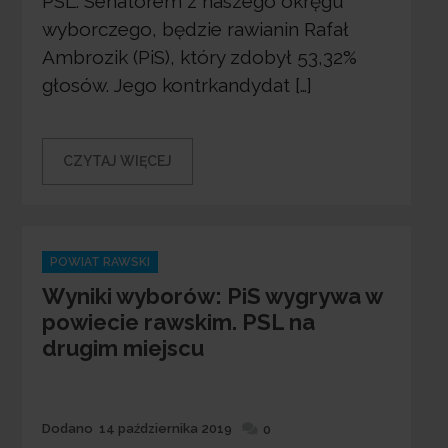
PSL. Senatorem z naszego okręgu
wyborczego, będzie rawianin Rafał
Ambrozik (PiS), który zdobył 53,32%
głosów. Jego kontrkandydat […]
CZYTAJ WIĘCEJ
Categories
POWIAT RAWSKI
Wyniki wyborów: PiS wygrywa w
powiecie rawskim. PSL na
drugim miejscu
Dodane
Dodano
14 października 2019
0