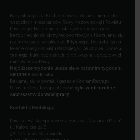
Bezpłatna gazeta KochamRawe.pl dociera niemal do
wszystkich mieszkańców Rawy Mazowieckiej i Powiatu
Rawskiego. Na terenie miasta dystrybuowana jest
bezpośrednio do skrzynek pocztowych. Ukazujemy się
raz w miesiącu w nakładzie
8 tys. egz.
Dystrybucja na
terenie całego Powiatu Rawskiego i Głuchowa. Około
4
tys. egz.
trafia bezpośrednio do skrzynek pocztowych
mieszkańców Rawy.
Najbliższe wydanie ukaże się w ostatnim tygodniu
SIERPNIA 2026 roku.
Reklamuj się w portalu i gazecie KochamRawe.pl
U nas możesz też opublikować
ogłoszenie drobne
.
Zapraszamy do współpracy
.
Kontakt z Redakcją:
Rawsko-Bialska Spółdzielnia Socjalna „Nadzieja i Praca”
ul. Katowicka 24 E
96-200 Rawa Mazowiecka