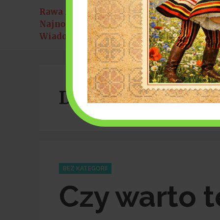
Rawa Mazowiecka
knik w parku miejskim [8 sierpnia]
6 sierpnia 2026
Najnowsze
Bałkańskie ry
Wiadomości:
Dzień:
2020-04-03
Categories
BEZ KATEGORII
Czy warto 