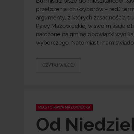
Burmistrz pisze do mieszkańców Ra
przełożenia ich (wyborów – red.) ter
argumenty, z których zasadnością tru
Rawy Mazowieckiej w swoim liście o
nałożone na gminę obowiązki wynika
wyborczego. Natomiast mam świadom
CZYTAJ WIĘCEJ
Categories
MIASTO RAWA MAZOWIECKA
Od Niedziel