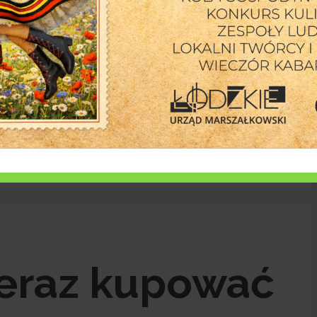
6 sier
tmy i nauka tańca na starówce w Rawie Mazowieckiej
teraz kupować