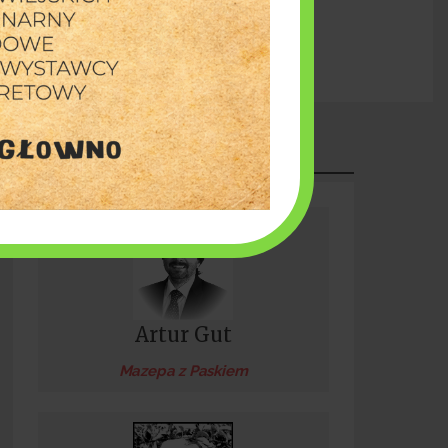
Burmistrz Piotr Irla: Inwestujemy w bezpieczeństw
pnia 2026
PUBLICYSTYKA
Artur Gut
Mazepa z Paskiem