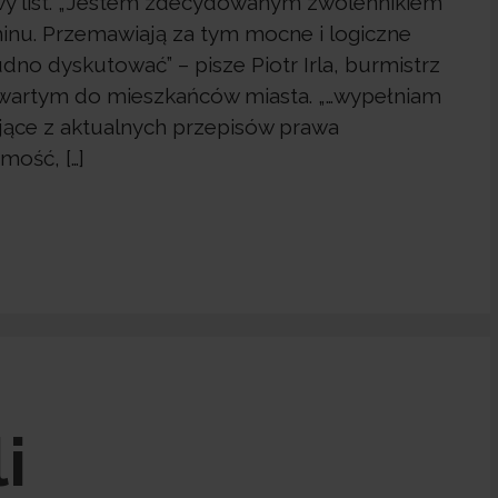
wy list. „Jestem zdecydowanym zwolennikiem
minu. Przemawiają za tym mocne i logiczne
dno dyskutować” – pisze Piotr Irla, burmistrz
twartym do mieszkańców miasta. „…wypełniam
jące z aktualnych przepisów prawa
ość, […]
i