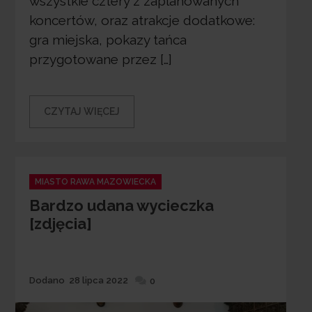
wszystkie cztery z zaplanowanych
koncertów, oraz atrakcje dodatkowe:
gra miejska, pokazy tańca
przygotowane przez […]
CZYTAJ WIĘCEJ
Categories
MIASTO RAWA MAZOWIECKA
Bardzo udana wycieczka
[zdjęcia]
Dodane
Dodano
28 lipca 2022
0