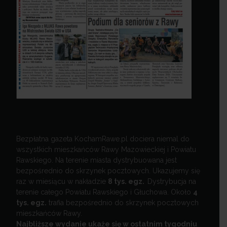
Bezpłatna gazeta KochamRawe.pl dociera niemal do
wszystkich mieszkańców Rawy Mazowieckiej i Powiatu
Rawskiego. Na terenie miasta dystrybuowana jest
bezpośrednio do skrzynek pocztowych. Ukazujemy się
raz w miesiącu w nakładzie
8 tys. egz.
Dystrybucja na
terenie całego Powiatu Rawskiego i Głuchowa. Około
4
tys. egz.
trafia bezpośrednio do skrzynek pocztowych
mieszkańców Rawy.
Najbliższe wydanie ukaże się w ostatnim tygodniu