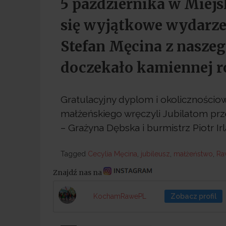
5 października w Miej
się wyjątkowe wydarzen
Stefan Męcina z naszeg
doczekało kamiennej r
Gratulacyjny dyplom i okolicznościow
małżeńskiego wręczyli Jubilatom p
– Grażyna Dębska i burmistrz Piotr Irl
Tagged
Tagged
Cecylia Męcina
,
jubileusz
,
małżeństwo
,
Ra
Znajdź nas na
KochamRawePL
Zobacz profil