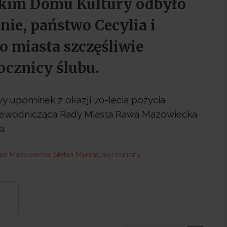
skim Domu Kultury odbyło
ie, państwo Cecylia i
o miasta szczęśliwie
ocznicy ślubu.
y upominek z okazji 70-lecia pożycia
rzewodnicząca Rady Miasta Rawa Mazowiecka
a.
wa Mazowiecka
,
Stefan Męcina
,
wyróżniony