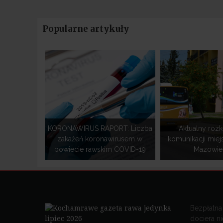
Popularne artykuły
KORONAWIRUS RAPORT: Liczba
Aktualny rozk
zakażeń koronawirusem w
komunikacji miej
powiecie rawskim COVID-19
Mazowiec
Bezpłatna
dociera n