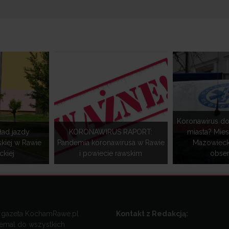
Koronawirus do
ład jazdy
KORONAWIRUS RAPORT:
miasta? Mie
skiej w Rawie
Pandemia koronawirusa w Rawie
Mazowieckie
kiej
i powiecie rawskim
obse
 gazeta KochamRawe.pl
Kontakt z Redakcją:
iemal do wszystkich