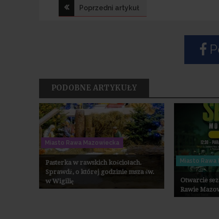
Nawigacja
Poprzedni artykuł
wpisu
Po
PODOBNE ARTYKUŁY
Miasto Rawa Mazowiecka
Miasto Rawa
Pasterka w rawskich kościołach.
Sprawdź, o której godzinie msza św.
Otwarcie se
w Wigilię
Rawie Mazowi