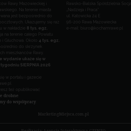
ów Rawy Mazowieckiej i
Rawsko-Bialska Spółdzielnia Socj
awskiego. Na terenie miasta
„Nadzieja i Praca”
wana jest bezpośrednio do
ul. Katowicka 24 E
pocztowych. Ukazujemy się raz
96-200 Rawa Mazowiecka
u w nakładzie
8 tys. egz.
e-mail: biuro@kochamrawe.pl
ja na terenie całego Powiatu
 i Głuchowa. Około
4 tys. egz.
zpośrednio do skrzynek
ch mieszkańców Rawy.
ze wydanie ukaże się w
 tygodniu SIERPNIA 2026
ię w portalu i gazecie
we.pl
esz też opublikować
ie drobne
.
my do współpracy
.
MarketingMiejsca.com.pl
Realizacja:
Agencja Interaktywna CZENZO