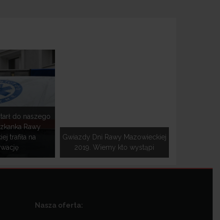
tarł do naszego
szkanka Rawy
j trafiła na
Gwiazdy Dni Rawy Mazowieckiej
rwację
2019. Wiemy kto wystąpi
Nasza oferta: