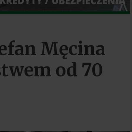
tefan Męcina
stwem od 70