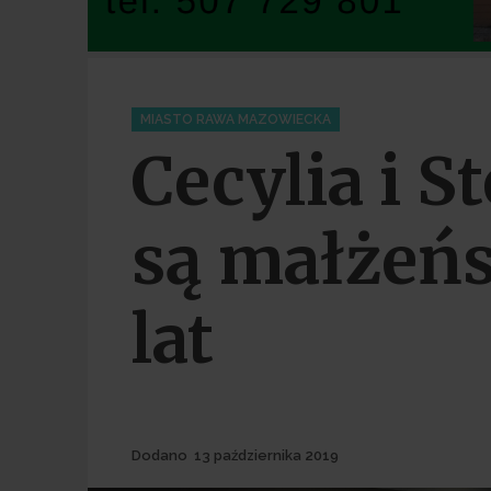
Categories
MIASTO RAWA MAZOWIECKA
Cecylia i S
są małżeń
lat
Dodane
Dodano
13 października 2019