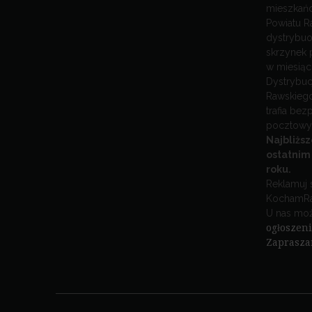
mieszkańc
Powiatu R
dystrybuo
skrzynek 
w miesiąc
Dystrybuc
Rawskiego
trafia be
pocztowy
Najbliżs
ostatnim
roku.
Reklamuj s
KochamRa
U nas moż
ogłoszen
Zaprasza