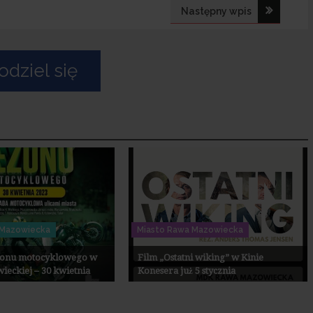
Następny wpis
dziel się
 Mazowiecka
Miasto Rawa Mazowiecka
zonu motocyklowego w
Film „Ostatni wiking” w Kinie
eckiej – 30 kwietnia
Konesera już 5 stycznia