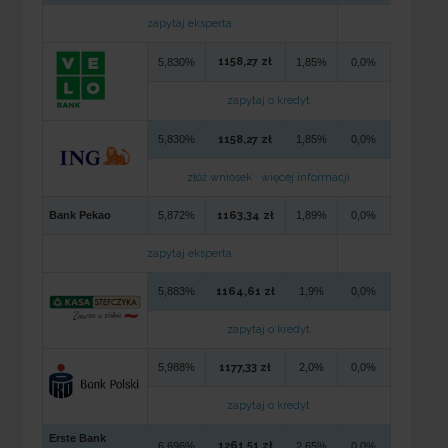
zapytaj eksperta
1158,27 zł
5,830%
1,85%
0,0%
zapytaj o kredyt
5,830%
1158,27 zł
1,85%
0,0%
złóż wniosek
więcej informacji
Bank Pekao
5,872%
1163,34 zł
1,89%
0,0%
zapytaj eksperta
5,883%
1164,61 zł
1,9%
0,0%
zapytaj o kredyt
5,988%
1177,33 zł
2,0%
0,0%
zapytaj o kredyt
Erste Bank
1261,51 zł
6,696%
2,65%
0,0%