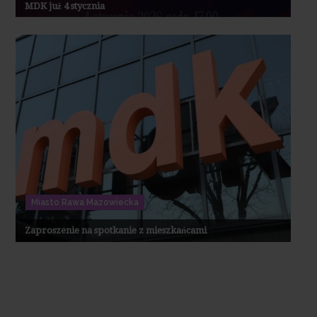
MDK już 4 stycznia
Miasto Rawa Mazowiecka
Zaproszenie na spotkanie z mieszkańcami