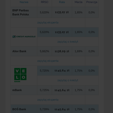
Nazwa
RRSO
Rata
Marża
Prowizja
BNP Paribas
1133,07 zł
5,620%
1,65%
0,0%
Bank Polska
zapytaj eksperta
5,620%
1133,07 zł
1,65%
0,0%
zapytaj o kredyt
Alior Bank
5,662%
1138,09 zł
1,69%
0,0%
zapytaj eksperta
1145,64 zł
5,725%
1,75%
0,0%
zapytaj o kredyt
mBank
5,725%
1145,64 zł
1,75%
0,0%
zapytaj eksperta
BOŚ Bank
5,739%
1145,64 zł
1,75%
0,0%