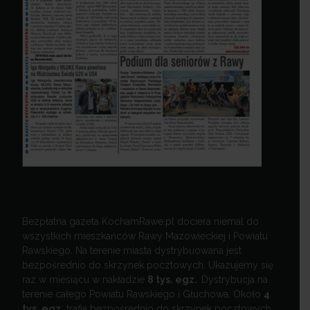
Bezpłatna gazeta KochamRawe.pl dociera niemal do
wszystkich mieszkańców Rawy Mazowieckiej i Powiatu
Rawskiego. Na terenie miasta dystrybuowana jest
bezpośrednio do skrzynek pocztowych. Ukazujemy się
raz w miesiącu w nakładzie
8 tys. egz.
Dystrybucja na
terenie całego Powiatu Rawskiego i Głuchowa. Około
4
tys. egz.
trafia bezpośrednio do skrzynek pocztowych