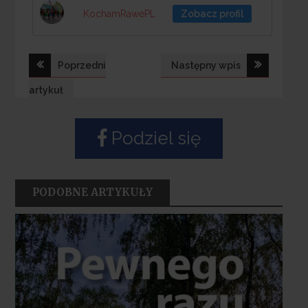
KochamRawePL
Zobacz profil
Nawigacja
Poprzedni
Następny wpis
wpisu
artykuł
Podziel się
PODOBNE ARTYKUŁY